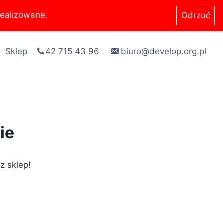
ealizowane.
Odrzuć
Sklep
42 715 43 96
biuro@develop.org.pl
ie
z sklep!