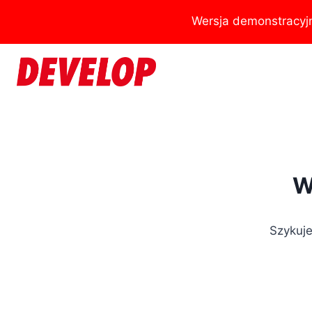
Przejdź
Wersja demonstracyj
do
treści
W
Szykuje