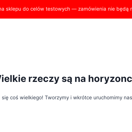
na sklepu do celów testowych — zamówienia nie będą r
ielkie rzeczy są na horyzonc
 się coś wielkiego! Tworzymy i wkrótce uruchomimy nas