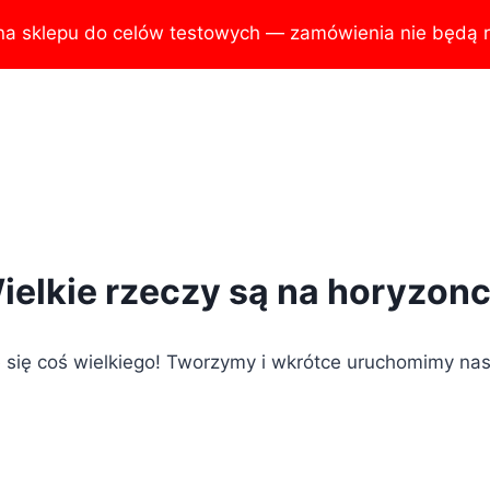
na sklepu do celów testowych — zamówienia nie będą r
ielkie rzeczy są na horyzonc
 się coś wielkiego! Tworzymy i wkrótce uruchomimy nas