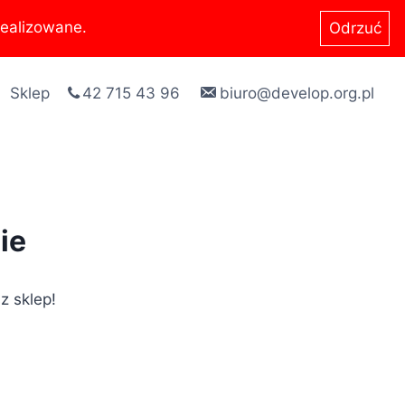
ealizowane.
Odrzuć
Sklep
42 715 43 96
biuro@develop.org.pl
ie
z sklep!