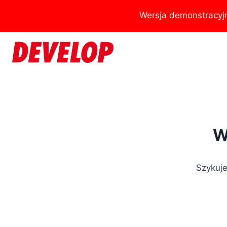
Przejdź
Wersja demonstracyj
do
treści
W
Szykuje