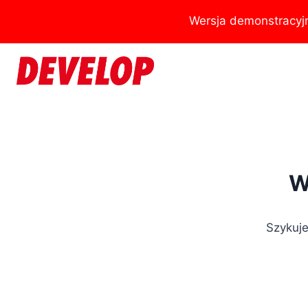
Przejdź
Wersja demonstracyj
do
treści
W
Szykuje