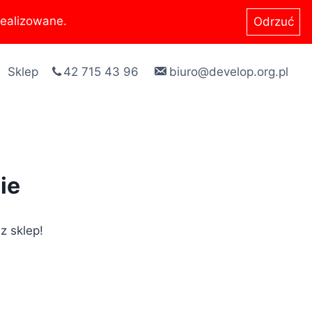
ealizowane.
Odrzuć
Sklep
42 715 43 96
biuro@develop.org.pl
ie
z sklep!