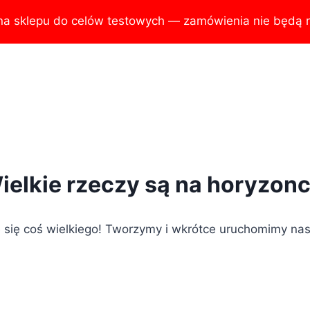
na sklepu do celów testowych — zamówienia nie będą r
ielkie rzeczy są na horyzonc
 się coś wielkiego! Tworzymy i wkrótce uruchomimy nas