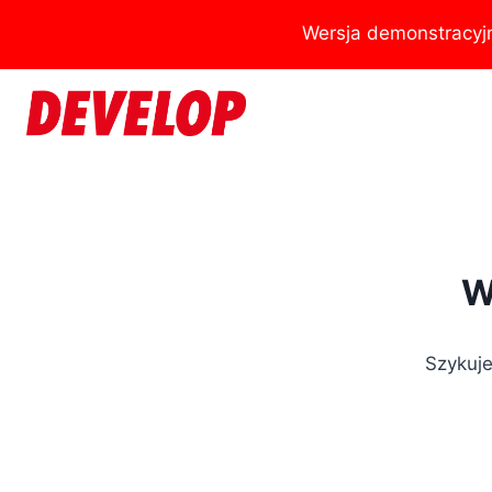
Przejdź
Wersja demonstracyj
do
treści
W
Szykuje