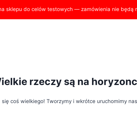
na sklepu do celów testowych — zamówienia nie będą r
ielkie rzeczy są na horyzonc
 się coś wielkiego! Tworzymy i wkrótce uruchomimy nas