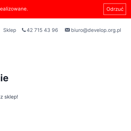
ealizowane.
Odrzuć
Sklep
42 715 43 96
biuro@develop.org.pl
ie
z sklep!