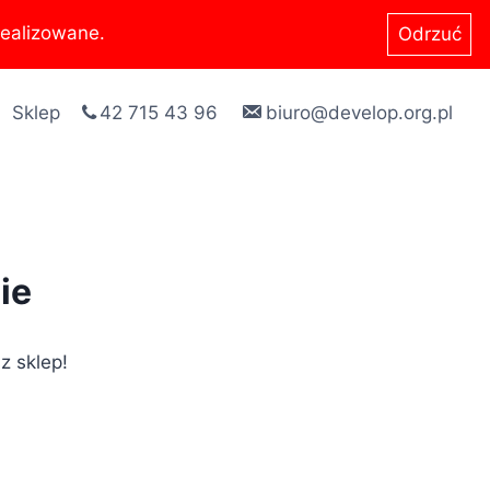
ealizowane.
Odrzuć
Sklep
42 715 43 96
biuro@develop.org.pl
ie
z sklep!