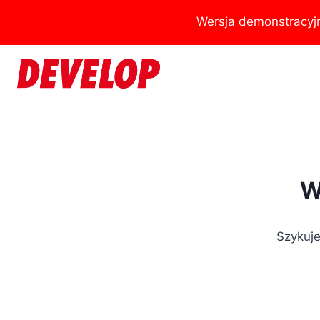
Przejdź
Wersja demonstracyj
do
treści
W
Szykuje