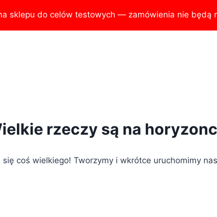
na sklepu do celów testowych — zamówienia nie będą r
ielkie rzeczy są na horyzonc
 się coś wielkiego! Tworzymy i wkrótce uruchomimy nas