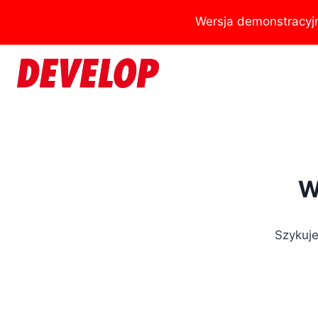
Przejdź
Wersja demonstracyj
do
treści
W
Szykuje