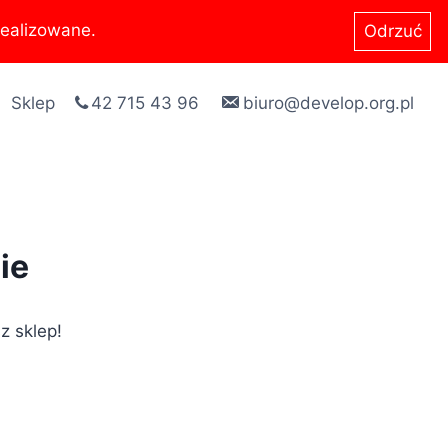
ealizowane.
Odrzuć
Sklep
42 715 43 96
biuro@develop.org.pl
ie
z sklep!