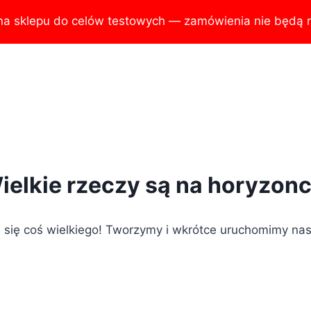
na sklepu do celów testowych — zamówienia nie będą r
ielkie rzeczy są na horyzonc
 się coś wielkiego! Tworzymy i wkrótce uruchomimy nas