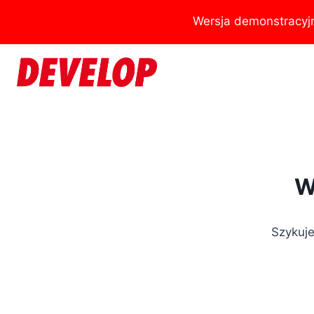
Przejdź
Wersja demonstracyj
do
treści
W
Szykuje