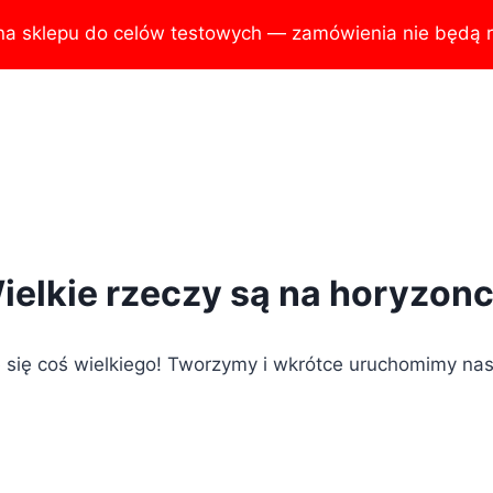
na sklepu do celów testowych — zamówienia nie będą r
ielkie rzeczy są na horyzonc
 się coś wielkiego! Tworzymy i wkrótce uruchomimy nas