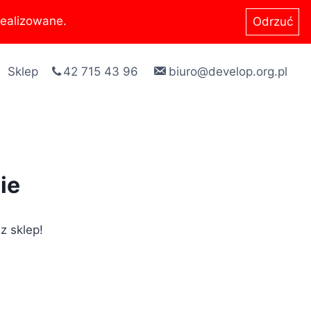
ealizowane.
Odrzuć
Sklep
42 715 43 96
biuro@develop.org.pl
ie
z sklep!