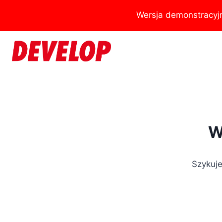
Przejdź
Wersja demonstracyj
do
treści
W
Szykuje