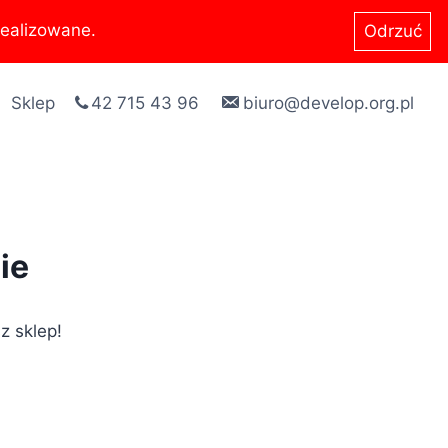
ealizowane.
Odrzuć
Sklep
42 715 43 96
biuro@develop.org.pl
ie
z sklep!