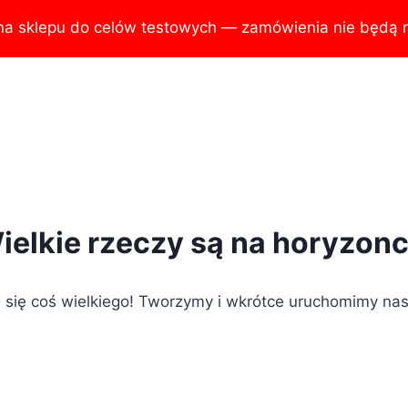
na sklepu do celów testowych — zamówienia nie będą r
ielkie rzeczy są na horyzonc
 się coś wielkiego! Tworzymy i wkrótce uruchomimy nas