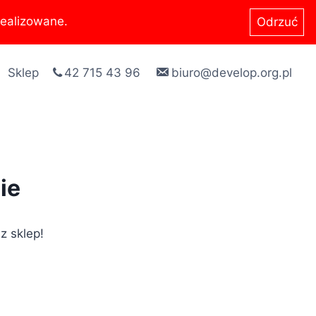
ealizowane.
Odrzuć
Sklep
42 715 43 96
biuro@develop.org.pl
ie
z sklep!