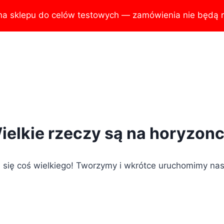
na sklepu do celów testowych — zamówienia nie będą r
ielkie rzeczy są na horyzonc
 się coś wielkiego! Tworzymy i wkrótce uruchomimy nas