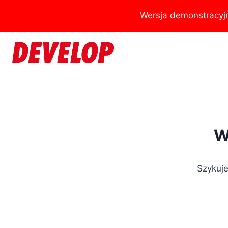
Przejdź
Wersja demonstracyj
do
treści
W
Szykuje