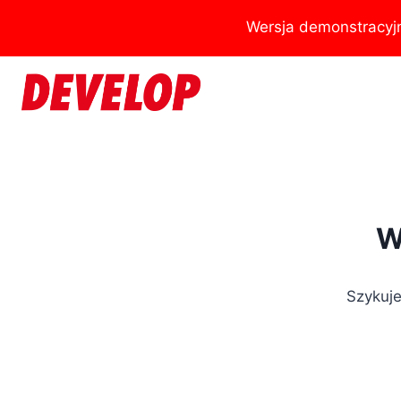
Przejdź
Wersja demonstracyj
do
treści
W
Szykuje