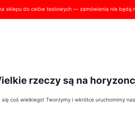
na sklepu do celów testowych — zamówienia nie będą r
ielkie rzeczy są na horyzonc
 się coś wielkiego! Tworzymy i wkrótce uruchomimy nas