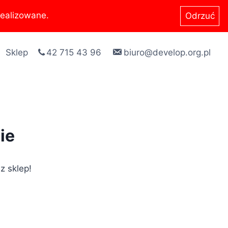
ealizowane.
Odrzuć
Sklep
42 715 43 96
biuro@develop.org.pl
ie
z sklep!