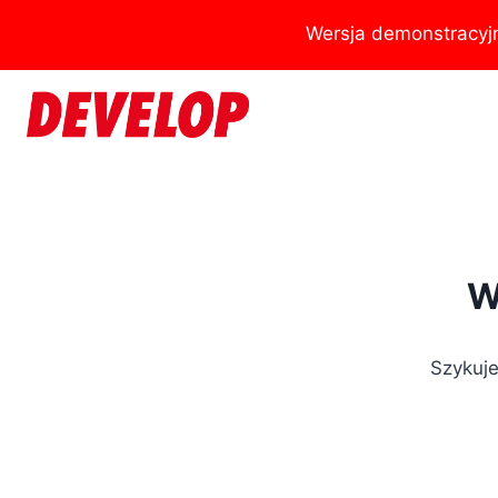
Przejdź
Wersja demonstracyj
do
treści
W
Szykuje