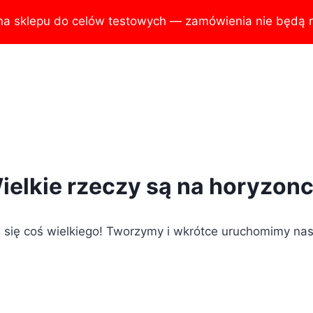
na sklepu do celów testowych — zamówienia nie będą r
ielkie rzeczy są na horyzonc
 się coś wielkiego! Tworzymy i wkrótce uruchomimy nas