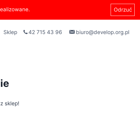
ealizowane.
Odrzuć
Sklep
42 715 43 96
biuro@develop.org.pl
ie
z sklep!