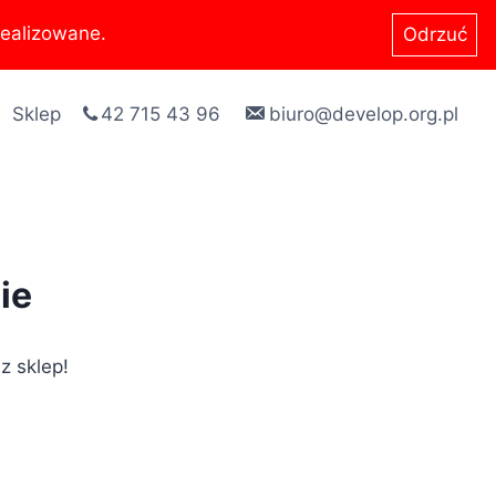
ealizowane.
Odrzuć
Sklep
42 715 43 96
biuro@develop.org.pl
ie
z sklep!