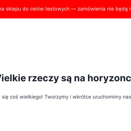
na sklepu do celów testowych — zamówienia nie będą r
ielkie rzeczy są na horyzonc
 się coś wielkiego! Tworzymy i wkrótce uruchomimy nas