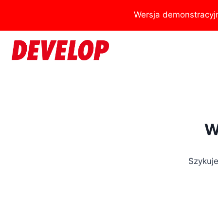
Przejdź
Wersja demonstracyj
do
treści
W
Szykuje